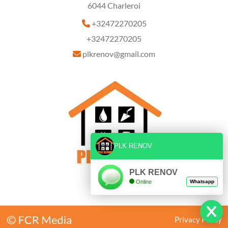
6044 Charleroi
+32472270205

+32472270205
plkrenov@gmail.com

PLK RENOV
PLK RENOV
Online
Whatsapp
BE0007189206
Privacy Policy