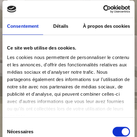
pose de revêtements en Derbigum® et
EPDM ;
Consentement
Détails
À propos des cookies
installation de Velux®, fenêtres de toit
Ce site web utilise des cookies.
et coupoles ;
Les cookies nous permettent de personnaliser le contenu
et les annonces, d'offrir des fonctionnalités relatives aux
isolation de façade ;
médias sociaux et d'analyser notre trafic. Nous
partageons également des informations sur l'utilisation de
bardage et revêtements de façade ;
notre site avec nos partenaires de médias sociaux, de
publicité et d'analyse, qui peuvent combiner celles-ci
avec d'autres informations que vous leur avez fournies
aménagement de combles et de grenier
ou qu'ils ont collectées lors de votre utilisation de leurs
services.
;
Sélection
Nécessaires
du
gouttières et zinguerie ;